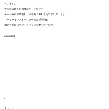
ています。
近年は珈琲を絵画技法として研究中。
生豆から自家焙煎し、琥珀色の美しさを追求しています。
コーヒーインストラクター検定2級保有。
国内外の展示やアートフェアを中心に活動中。
instagram
/
くっしー