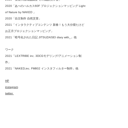
2020「あべのハルカス60F プロジェクションマッピング Light 
of Nature by NAKED 」
2020「自主制作 自然災害」
2021「インタラクティブコンテンツ 新春！もう大分寝たけど
お正月プロジェクションマッピング」
2021「暗号化された日記 JITSUZAISEI diary with_」他
ワーク
2021「LEXTRIBE inc. 3DCGモデリング/アニメーション制
作」
2021「NAKED,inc. FM802 インスタフィルター制作」他
HP
instagram
twitter 