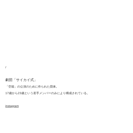
/
劇団「サイカイ式」
「空箱」の公演のために作られた団体。
17歳から23歳という若手メンバーのみにより構成されている。
instagram