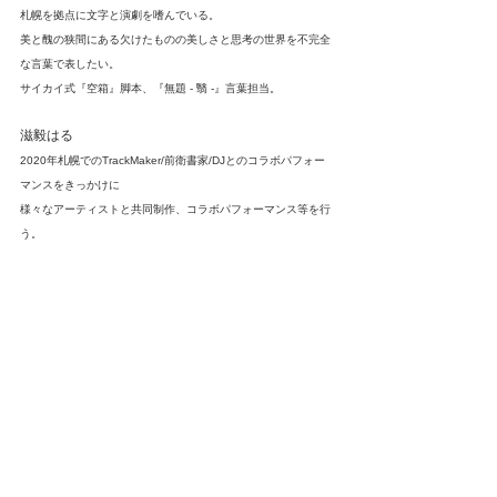
札幌を拠点に文字と演劇を嗜んでいる。
美と醜の狭間にある欠けたものの美しさと思考の世界を不完全
な言葉で表したい。
サイカイ式『空箱』脚本、『無題 - 翳 -』言葉担当。
滋毅はる
2020年札幌でのTrackMaker/前衛書家/DJとのコラボパフォー
マンスをきっかけに
様々なアーティストと共同制作、コラボパフォーマンス等を行
う。