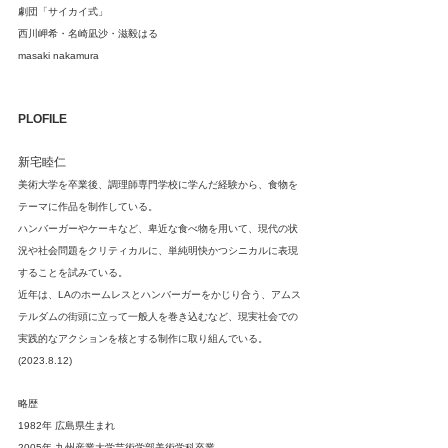
劇団「サイカイ式」
西川岬希・名崎凪沙・滋毅はる
masaki nakamura
PLOFILE
新宅睦仁
美術大学を卒業後、調理師専門学校に学んだ経験から、食物を
テーマに作品を制作している。
ハンバーガーやケーキなど、卑近な食べ物を用いて、現代の状
況や社会問題をクリティカルに、単純明快かつシニカルに表現
することを試みている。
近年は、LAのホームレスとハンバーガーをかじり合う、アムス
テルダムの街頭に立って一般人を巻き込むなど、現実社会での
実践的なアクションを核とする制作に取り組んでいる。
(2023.8.12)
略歴
1982年 広島県生まれ
2005年 九州産業大学芸術学部美術学科卒業