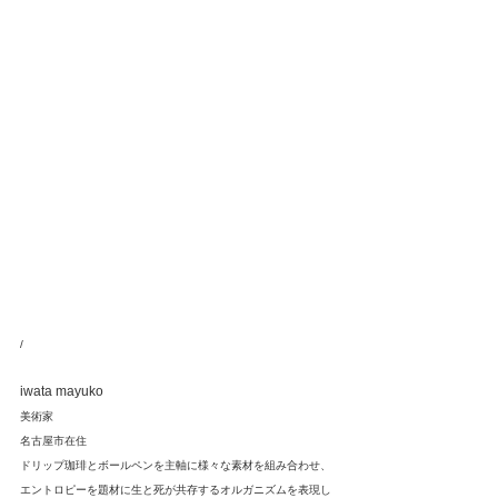
/
iwata mayuko
美術家
名古屋市在住
ドリップ珈琲とボールペンを主軸に様々な素材を組み合わせ、
エントロピーを題材に生と死が共存するオルガニズムを表現し