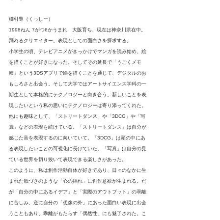
櫛引豊（くっしー）
1998ねん 7がつ6かうまれ　大阪育ち、現在は神奈川県在中。
踊れるクリエイター。表現としての面白さを探求する。
小学生の頃、テレビアニメがきっかけでマンガを読み始め、絵
を描くことが好きになった。そしてその延長で「うごくメモ
帳」という3DSアプリで絵を描くことを通じて、デジタルのお
もしろさと出会う。そして大学ではアートサイエンス学科の一
期生として本格的にテクノロジーと向き合う。新しいことを表
現したいという私の思いにテクノロジーは寄り添ってくれた。
他にも趣味として、「ストリートダンス」や「3DCG」や「写
真」などの表現を続けている。「ストリートダンス」は自分が
感じた音を表現するのに向いていて、「3DCG」は頭の中にあ
る表現したいことの可視化に長けていた。「写真」は自分の見
ている世界を切り抜いて表現できる楽しさがあった。
このように、私は創作活動自体が好きであり、日々のなかに生
まれた気づきのような「心の揺れ」に創作意欲が生まれる。だ
が「自分の中にあるイデア」と「実際のアウトプット」の乖離
に苦しみ、逆に自分の「想像の外」にあった面白い表現に出会
うこともあり、乖離がもたらす「偶然性」にも魅了された。こ