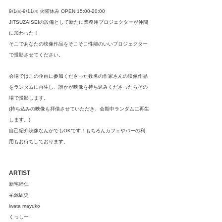
9/1㈮-9/11㈪ 火曜休み OPEN 15:00-20:00
JITSUZAISEIの設備として新たに業務用プロジェクターが仲間
に加わった！
そこであなたの映像作品をそこそこ性能のいいプロジェクター
で投影させてください。
会場ではこの企画に参加くださった数名の作家さんの映像作品
をランダムに再生し、誰かが映像を持ち込みくださったらその
場で投影します。
(持ち込みの映像も拝借させていただき、会期中ランダムに再生
します。)
自己紹介映像なんかでもOKです！もちろんカフェやバーの利
用もお待ちしております。
ARTIST
新宅睦仁
祐源紘史
iwata mayuko
くっしー