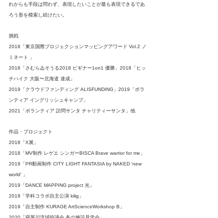
れからも手段は問わず、表現したいことが最も表現できるであ
ろう形を模索し続けたい。
挑戦
2018「東京国際プロジェクションマッピングアワード Vol.2 ノ
ミネート 」
2018「さむらゐそうる2018 ビギナー1on1 優勝」2018「ヒッ
チハイク 大阪〜北海道 達成」
2019「クラウドファンディング ALISFUNDING」2019「ボラ
ンティア イングリッシュキャンプ」
2021「ボランティア 訪問サンタ チャリティーサンタ」他
作品・プロジェクト
2018「X展」
2018「MV制作 レゲエ シンガーBISCA Brave warrior for me」
2019「PR動画制作 CITY LIGHT FANTASIA by NAKED 'new 
world' 」
2019「DANCE MAPPING project 光」
2019「学科コラボ自主公演 kilig」
2019「自主制作 KURAGE ArtScienceWorkshop B」
2020「寝屋川流域協議会 冬の施設見学会」