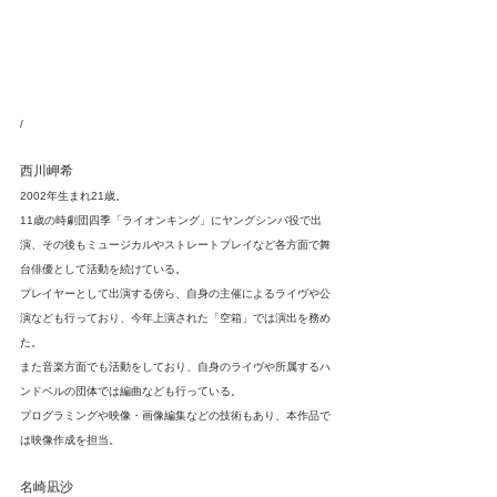
/
西川岬希
2002年生まれ21歳。
11歳の時劇団四季「ライオンキング」にヤングシンバ役で出
演、その後もミュージカルやストレートプレイなど各方面で舞
台俳優として活動を続けている。
プレイヤーとして出演する傍ら、自身の主催によるライヴや公
演なども行っており、今年上演された「空箱」では演出を務め
た。
また音楽方面でも活動をしており、自身のライヴや所属するハ
ンドベルの団体では編曲なども行っている。
プログラミングや映像・画像編集などの技術もあり、本作品で
は映像作成を担当。
名崎凪沙