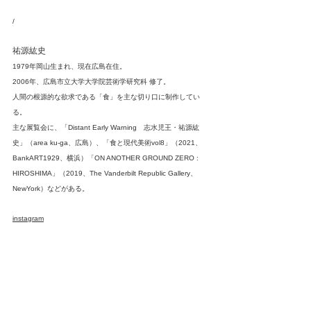
/
祐源紘史
1979年岡山生まれ、現在広島在住。
2006年、広島市立大学大学院芸術学研究科 修了。
人間の根源的な欲求である「食」を主な切り口に制作してい
る。
主な展覧会に、「Distant Early Warning　志水児王・祐源紘
史」（area ku-ga、広島）、「食と現代美術vol8」（2021、
BankART1929、横浜）「ON ANOTHER GROUND ZERO : 
HIROSHIMA」（2019、The Vanderbilt Republic Gallery、
NewYork）などがある。
instagram