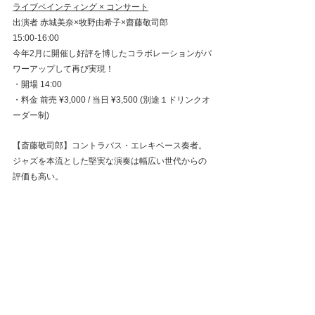
ライブペインティング × コンサート
出演者 赤城美奈×牧野由希子×齋藤敬司郎
15:00-16:00
今年2月に開催し好評を博したコラボレーションがパ
ワーアップして再び実現！
・開場 14:00
・料金 前売 ¥3,000 / 当日 ¥3,500 (別途１ドリンクオ
ーダー制)
【斎藤敬司郎】コントラバス・エレキベース奏者。
ジャズを本流とした堅実な演奏は幅広い世代からの
評価も高い。
予約はこちらから
主催　赤城美奈
Akagogaka@gmail.com
PAST EXHIBITION