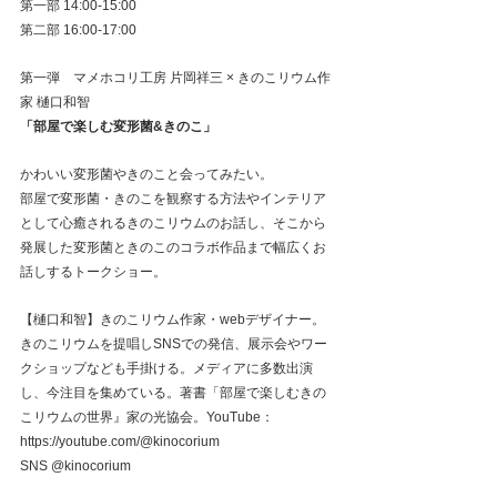
第一部 14:00-15:00
第二部 16:00-17:00
第一弾　マメホコリ工房 片岡祥三 × きのこリウム作
家 樋口和智
「部屋で楽しむ変形菌&きのこ」
かわいい変形菌やきのこと会ってみたい。
部屋で変形菌・きのこを観察する方法やインテリア
として心癒されるきのこリウムのお話し、そこから
発展した変形菌ときのこのコラボ作品まで幅広くお
話しするトークショー。
【樋口和智】きのこリウム作家・webデザイナー。
きのこリウムを提唱しSNSでの発信、展示会やワー
クショップなども手掛ける。メディアに多数出演
し、今注目を集めている。著書「部屋で楽しむきの
こリウムの世界』家の光協会。YouTube：
https://youtube.com/@kinocorium
SNS @kinocorium