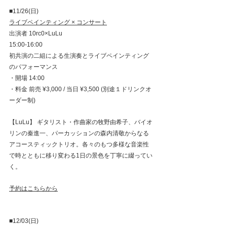
■11/26(日)　
ライブペインティング × コンサート
出演者 10rc0×LuLu
15:00-16:00
初共演の二組による生演奏とライブペインティング
のパフォーマンス
・開場 14:00
・料金 前売 ¥3,000 / 当日 ¥3,500 (別途１ドリンクオ
ーダー制)
【LuLu】 ギタリスト・作曲家の牧野由希子、バイオ
リンの秦進一、パーカッションの森内清敬からなる
アコースティックトリオ。各々のもつ多様な音楽性
で時とともに移り変わる1日の景色を丁寧に綴ってい
く。
予約はこちらから
■12/03(日)