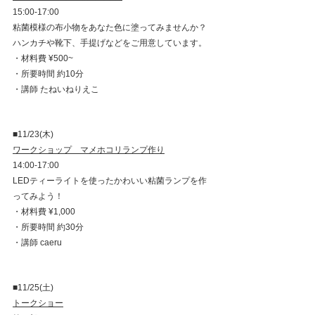
15:00-17:00
粘菌模様の布小物をあなた色に塗ってみませんか？
ハンカチや靴下、手提げなどをご用意しています。
・材料費 ¥500~
・所要時間 約10分
・講師 たねいねりえこ
■11/23(木)
ワークショップ　マメホコリランプ作り
14:00-17:00
LEDティーライトを使ったかわいい粘菌ランプを作
ってみよう！
・材料費 ¥1,000
・所要時間 約30分
・講師 caeru
■11/25(土)
トークショー