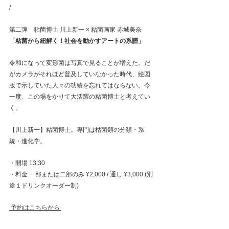
/
第二弾　粘菌博士 川上新一 × 粘菌画家 赤城美奈
「粘菌から紐解く！社会を動かすアートの系譜」
令和になって変形菌は写真で見ることが増えた。だ
がカメラがそれほど普及していなかった時代、絵図
版で示していた人々の功績を忘れてはならない。今
一度、この場をかりて大活躍の粘菌博士と考えてい
く。
【川上新一】粘菌博士。専門は枯菌類の分類・系
統・進化学。
・開場 13:30
・料金 一部または二部のみ ¥2,000 / 通し ¥3,000 (別
途１ドリンクオーダー制)
予約はこちらから 