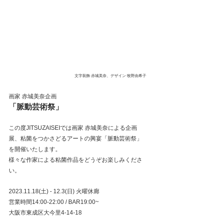
文字装飾 赤城美奈、デザイン 牧野由希子
画家 赤城美奈企画
「脈動芸術祭」
この度JITSUZAISEIでは画家 赤城美奈による企画
展、粘菌をつかさどるアートの興宴「脈動芸術祭」
を開催いたします。
様々な作家による粘菌作品をどうぞお楽しみくださ
い。
2023.11.18(土) - 12.3(日) 火曜休廊
営業時間14:00-22:00 / BAR19:00~
大阪市東成区大今里4-14-18