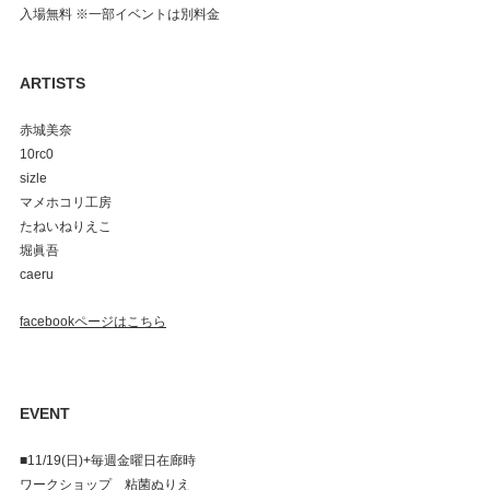
入場無料 ※一部イベントは別料金
ARTISTS
赤城美奈
10rc0
sizle
マメホコリ工房
たねいねりえこ
堀眞吾
caeru
facebookページはこちら
EVENT
■11/19(日)+毎週金曜日在廊時
ワークショップ　粘菌ぬりえ