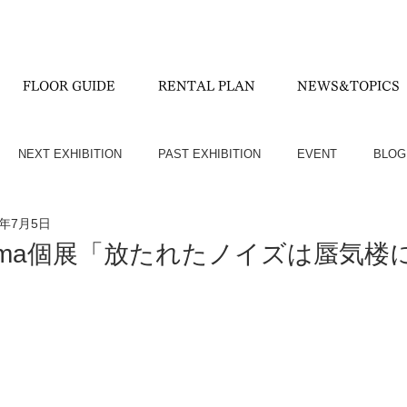
FLOOR GUIDE
RENTAL PLAN
NEWS&TOPICS
NEXT EXHIBITION
PAST EXHIBITION
EVENT
BLOG
4年7月5日
o Kojima個展「放たれたノイズは蜃気