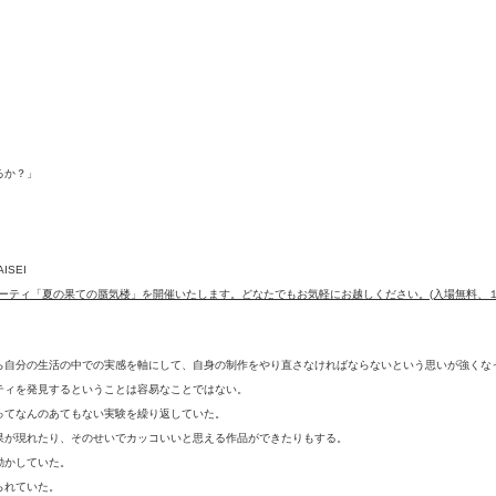
るか？」
ISEI
催記念パーティ「夏の果ての蜃気楼」を開催いたします。どなたでもお気軽にお越しください。(入場無料、１
ら自分の生活の中での実感を軸にして、自身の制作をやり直さなければならないという思いが強くな
ティを発見するということは容易なことではない。
ってなんのあてもない実験を繰り返していた。
果が現れたり、そのせいでカッコいいと思える作品ができたりもする。
動かしていた。
られていた。