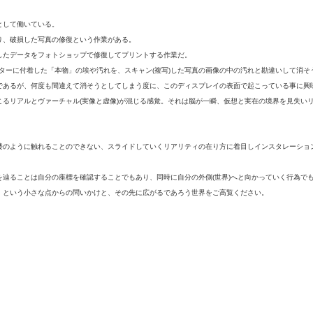
として働いている。
り、破損した写真の修復という作業がある。
したデータをフォトショップで修復してプリントする作業だ。
ターに付着した「本物」の埃や汚れを、スキャン(複写)した写真の画像の中の汚れと勘違いして消そ
であるが、何度も間違えて消そうとしてしまう度に、このディスプレイの表面で起こっている事に興
こるリアルとヴァーチャル(実像と虚像)が混じる感覚。それは脳が一瞬、仮想と実在の境界を見失い
楼のように触れることのできない、スライドしていくリアリティの在り方に着目しインスタレーショ
を辿ることは自分の座標を確認することでもあり、同時に自分の外側(世界)へと向かっていく行為で
」という小さな点からの問いかけと、その先に広がるであろう世界をご高覧ください。