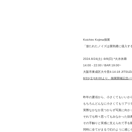
Koichiro Kojima個展
「放たれたノイズは蜃気楼に侵入す
2024.8/24(土) -9/8(日) *火水休廊
14:00 - 22:00 / BAR 19:00~
大阪市東成区大今里4-14-18 JITSUZA
8/31(土)18:00より、個展開
昨年の夏頃から、小さくてもいいか
もちろんどんなに小さくてもリアリ
実際なかなか見つからず写真に向か
それでも時々思ってもみなかった効
その手触りと実感に支えられて手を
同時に全てがまるで幻のように感じ