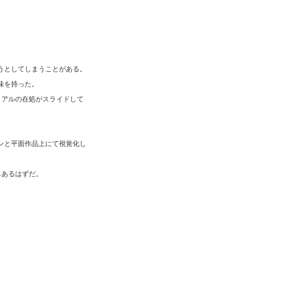
うとしてしまうことがある。
味を持った。
リアルの在処がスライドして
ンと平面作品上にて視覚化し
もあるはずだ。