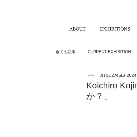
ABOUT
EXHIBITIONS
全ての記事
CURRENT EXHIBITION
JITSUZAISEI
202
HARU BLOG
Koichir
か？」