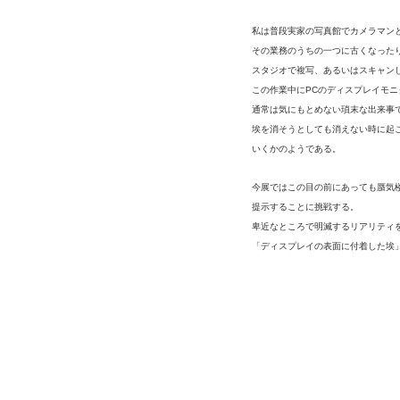
私は普段実家の写真館でカメラマン
その業務のうちの一つに古くなった
スタジオで複写、あるいはスキャン
この作業中にPCのディスプレイモニ
通常は気にもとめない瑣末な出来事
埃を消そうとしても消えない時に起
いくかのようである。
今展ではこの目の前にあっても蜃気
提示することに挑戦する。
卑近なところで明滅するリアリティ
「ディスプレイの表面に付着した埃