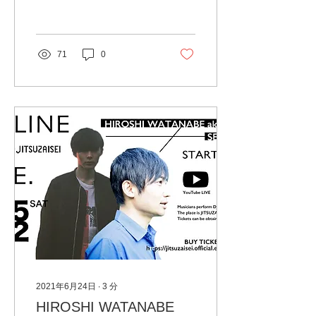
曜日は休み OPEN 14:00 -
19:00 BarTime 19:00 -
22:00 自分は物事や出来事
の意味や必然性を考える
71
0
時、運命論的な考えになる
ことが...
2021年6月24日
∙
3
分
HIROSHI WATANABE