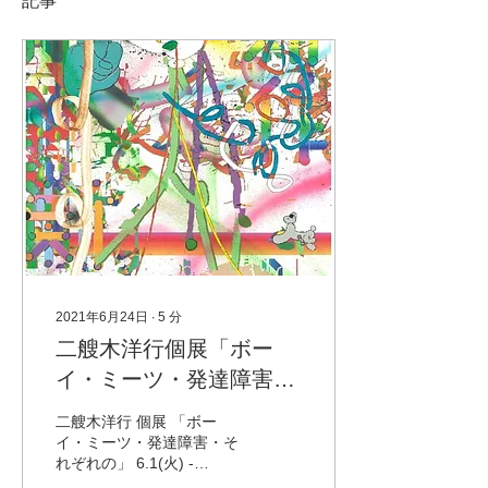
記事
2021年6月24日
∙
5
分
二艘木洋行個展「ボー
イ・ミーツ・発達障害・
それぞれの」
二艘木洋行 個展 「ボー
イ・ミーツ・発達障害・そ
れぞれの」 6.1(火) -
6.30(水) ※２週目以降の火