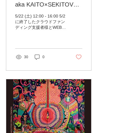
aka KAITO×SEKITOVA
ONLINE DJ LIVE
5/22 (土) 12:00 - 16:00 5/2
に終了したクラウドファン
ディング支援者様とWEB
SHOPでチケットを購入い
ただけた方飲みの限定オン
ラインDJライブ 各アーテ
ィストプロフィール
HIROSHI WATANABE aka
30
0
KAITO (Transmat /...