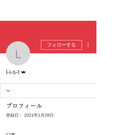
その他
フォローする
l-i-s-t
管理者
l-i-s-t
プロフィール
登録日： 2021年1月28日