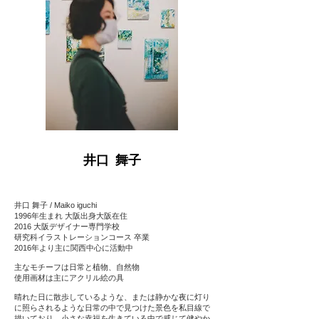
井口 舞子
井口 舞子 / Maiko iguchi
1996年生まれ 大阪出身大阪在住
2016 大阪デザイナー専門学校
研究科イラストレーションコース 卒業
2016年より主に関西中心に活動中
主なモチーフは日常と植物、自然物
使用画材は主にアクリル絵の具
晴れた日に散歩しているような、または静かな夜に灯り
に照らされるような日常の中で見つけた景色を私目線で
描いており、小さな幸福を生きている中で感じて健やか