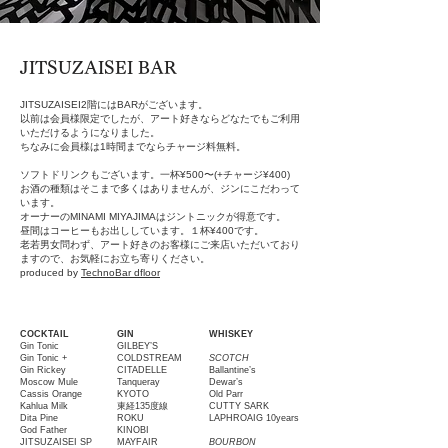
​JITSUZAISEI BAR
JITSUZAISEI2階にはBARがございます。
以前は会員様限定でしたが、アート好きならどなたでもご利用
いただけるようになりました。
​ちなみに会員様は1時間までならチャージ料無料。
ソフトドリンクもございます。一杯¥500〜(+チャージ¥400)
お酒の種類はそこまで多くはありませんが、ジンにこだわって
います。
オーナーのMINAMI MIYAJIMAはジントニックが得意です。
昼間はコーヒーもお出ししています。１杯¥400です。
老若男女問わず、アート好きのお客様にご来店いただいており
ますので、お気軽にお立ち寄りください。
​produced by
TechnoBar dfloor
COCKTAIL
GIN
WHISKEY
Gin Tonic
GILBEY’S
Gin Tonic +
COLDSTREAM
SCOTCH
Gin Rickey
CITADELLE
Ballantine’s
Moscow Mule
Tanqueray
Dewar’s
Cassis Orange
KYOTO
Old Parr
Kahlua Milk
東経135度線
CUTTY SARK
Dita Pine
ROKU
LAPHROAIG 10years
God Father
KINOBI
JITSUZAISEI SP
MAYFAIR
BOURBON