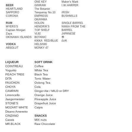
ONE KEY
Maker’s Mark
BEER
GINRAW
I.W.HARPER
HEARTLAND
The Botanist
SAPPORO
Tanqueray No.10
IRISH
CORONA
EMPRESS
BUSHMILLS
OKAYAMA
RUM
HOLON
SINGLE BARREL
MYERS’S
HENDRIK’S
NIKKA FROM THE
Captain Morgan
TOP SHELF
BARREL
Zaya
VL92
JAPANESE
OKINAWA ISLANDS
BOTANIC
季
KIKKA RED/BLUE
白州
VODKA
HELSINKI
ABSOLUT
MONKY 47
LIQUEUR
SOFT DRINK
COINTREAU
Coffee
Yogurito
White Tea
PEACH TREE
Black Tea
DITA
Tonic Water
FAUCHON
Oolong Tea
CHOYA
Cola
CAMPARI
Ginger Ale / MILD or DRY
Limoncello
Orange Juice
Jaegermeister
Pineapple Juice
STONE’S
Grapefruit Juice
MOZART WHITE
Calpis
Disano Ameretto
CINZANO
SNACKS
Cassis
MIX nuts
MR.BLACK
Raw Chocolate