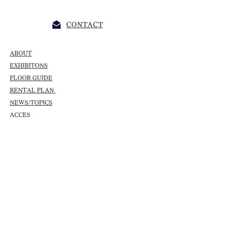
CONTACT
ABOUT
EXHIBITONS
FLOOR GUIDE
RENTAL PLAN
NEWS/TOPICS
ACCES
JITSUZAISEI
大阪市東成区大今里4-14-18
06-6224-4475
jitsuzaisei@gmail.com
当ギャラリーは会期中のみ営業しています。
営業時間14:00-19:00 / BAR 19:00-22:00 (L.O 21:30)
※BARは不定営業のため、遅くに来られる方は連絡ください。
基本火・水曜日休廊ですが特別営業、臨時休業等もございますの
でお越しの際は必ずSNS等をご確認ください​。