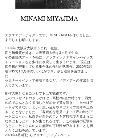
MINAMI MIYAJIMA
スクエアアーティストです。JITSUZAISEIを作りました。
よろしくお願いします。
1997年 大阪府大阪市うまれ、在住。
図と無機質が好き。大阪芸術大学を3ヶ月で中退。
その後現代アートを軸に、グラフィックデザインやイラス
トレーションなど多様に表現して生きています。 現在は
四角形が密集している集合体の作品が代表作。2020年2月
頃SNSで1.2万件のいいねがつき、少し注目を浴びまし
た。
セミナーイベントで登壇するなど、メディアへの露出も増
えてきています。
制作の主となるコンセプトは客観視です。
このコンセプトのきっかけは、高校2年生の時です。四角
の絵でなんとなく参加した展示会で賞を頂き、「自分はア
ートができない」という思い込みやネガティブ思考を止め
ることとなりました。「客観的な意見によって私の絵がア
ートになった。私自身が自分のことを客観視できるように
なればもっとアートが生まれるはず。」この自身の経験を
もとに、たくさんの人に無限の可能性が存在することを伝
えたく活動を続けています。
2021年4月4日からクリエイティブスペース