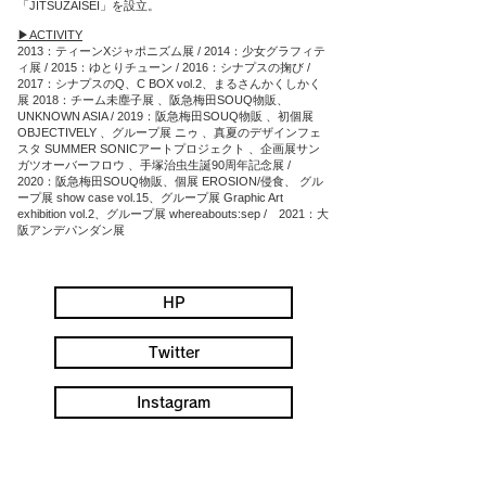
「JITSUZAISEI」を設立。
▶︎ACTIVITY
2013：ティーンXジャポニズム展 / 2014：少女グラフィテ
ィ展 / 2015：ゆとりチューン / 2016：シナプスの掬び /
2017：シナプスのQ、C BOX vol.2、まるさんかくしかく
展 2018：チーム未塵子展 、阪急梅田SOUQ物販、
UNKNOWN ASIA / 2019：阪急梅田SOUQ物販 、初個展
OBJECTIVELY 、グループ展 ニゥ 、真夏のデザインフェ
スタ SUMMER SONICアートプロジェクト 、企画展サン
ガツオーバーフロウ 、手塚治虫生誕90周年記念展 /
2020：阪急梅田SOUQ物販、個展 EROSION/侵食、 グル
ープ展 show case vol.15、グループ展 Graphic Art
exhibition vol.2、グループ展 whereabouts:sep / 2021：大
阪アンデパンダン展
HP
Twitter
Instagram