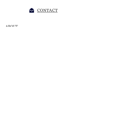
CONTACT
ABOUT
EXHIBITONS
FLOOR GUIDE
RENTAL PLAN
NEWS/TOPICS
ACCES
JITSUZAISEI
大阪市東成区大今里4-14-18
06-6224-4475
jitsuzaisei@gmail.com
当ギャラリーは会期中のみ営業しています。
営業時間14:00-19:00 / BAR 19:00-22:00 (L.O 21:30)
※BARは不定営業のため、遅くに来られる方は連絡ください。
基本火・水曜日休廊ですが特別営業、臨時休業等もございますの
でお越しの際は必ずSNS等をご確認ください​。