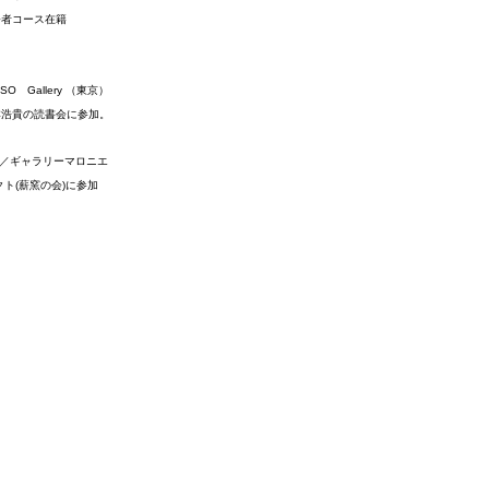
務者コース在籍 
O　Gallery （東京） 
て山本浩貴の読書会に参加。 
展」／ギャラリーマロニエ 
クト(薪窯の会)に参加