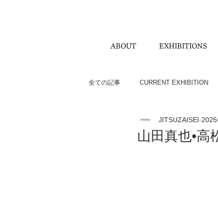
ABOUT
EXHIBITIONS
全ての記事
CURRENT EXHIBITION
JITSUZAISEI
202
HARU BLOG
山田真也•高