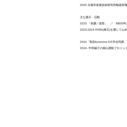
2025 京都市産業技術研究所釉薬実
主な展示・活動 
2023 「表層／借景」　／　MIDORI,S
2023-2024 PARA(東京)を通じ
2024「彫刻tomorrow 6大学合同
2024- 中村融子の南仏渡航プロジェ