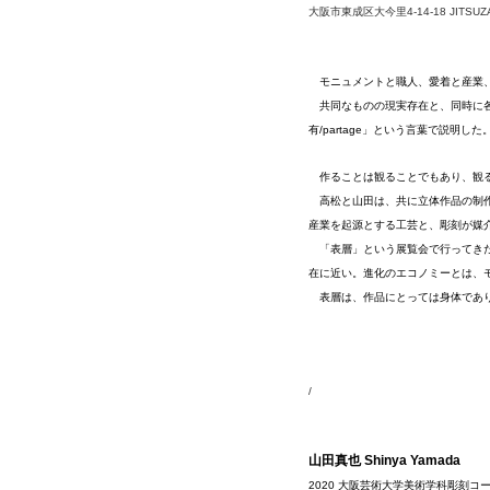
大阪市東成区大今里4-14-18 JITSUZA
　モニュメントと職人、愛着と産業、
　共同なものの現実存在と、同時に各
有/partage」という言葉で説明した。
　作ることは観ることでもあり、観
　高松と山田は、共に立体作品の制
産業を起源とする工芸と、彫刻が媒
　「表層」という展覧会で行ってき
在に近い。進化のエコノミーとは、
　表層は、作品にとっては身体であ
/
山田真也 Shinya Yamada
2020 大阪芸術大学美術学科彫刻コー