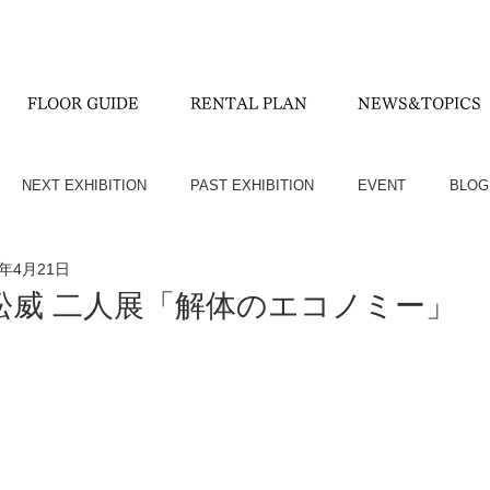
FLOOR GUIDE
RENTAL PLAN
NEWS&TOPICS
NEXT EXHIBITION
PAST EXHIBITION
EVENT
BLOG
5年4月21日
松威 二人展「解体のエコノミー」