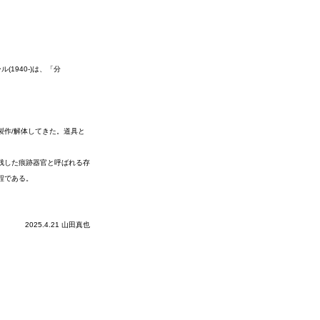
1940-)は、「分
製作/解体してきた。道具と
残した痕跡器官と呼ばれる存
程である。
2025.4.21 山田真也