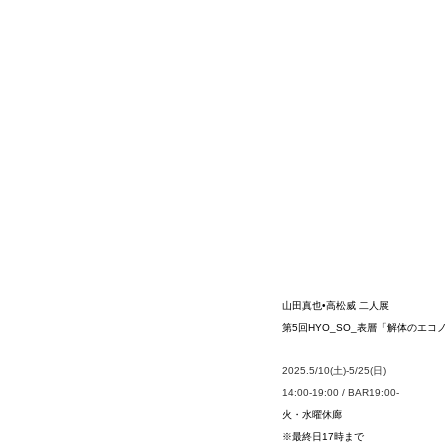
山田真也•高松威 二人展
第5回HYO_SO_表層「解体のエコ
2025.5/10(土)-5/25(日)
14:00-19:00 / BAR19:00-
火・水曜休廊
※最終日17時まで