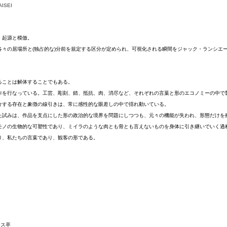
ISEI
起源と模倣。 
々の居場所と(独占的な)分前を規定する区分が定められ、可視化される瞬間をジャック・ランシエール(
 
ることは解体することでもある。
作を行なっている。工芸、彫刻、錆、抵抗、肉、消尽など、それぞれの言葉と形のエコノミーの中で
介する存在と象徴の線引きは、常に感性的な眼差しの中で揺れ動いている。
た試みは、作品を支点にした形の政治的な境界を問題にしつつも、元々の機能が失われ、形態だけを
モノの生物的な可塑性であり、ミイラのような肉とも骨とも言えないものを身体に引き継いでいく過
り、私たちの言葉であり、観客の形である。
ス卒 