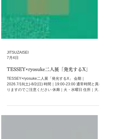
JITSUZAISEI
7月4日
TESSEY×ryosuke二人展「発光するX」
TESSEY×ryosuke二人展「発光するX」 会期｜
2026.7/18(土)-8/2(日) 時間｜19:00-23:00 通常時間と異な
りますのでご注意ください 休廊｜火・水曜日 住所｜大阪
市東成区大今里4-14-18 JITSUZAISEI 無色透明のPVCシ
ートが裁断され、染色され、緊縛されながら、除々に有
機的な形へと変容していく。 仕立てられる前と後、それ
は私にとって生物なのか、それとも素材なのか。 本展示
では、生と死の境界を光で演出しながら、生命体が「衣
装」という一つの役割へと形を変えていく、その変遷を