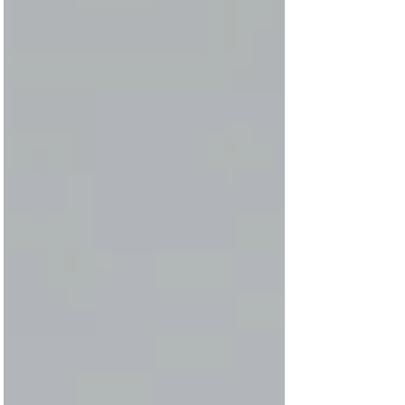
探る。 【LIVE TAILORING】 「発光するX」オープニング
アクト 日時｜初日7/18(土) 19:30-20:30. ※制作進捗によ
り、延長される可能性があります。 備考｜入場料無料、
ワンドリンク制 仕立て/TESSEY DJ/ryosuke 7月18日より
大阪今里はJITSUZAISEI（@jitsuzaisei ） にて始まりま
す、二人展「発光するX」。 オープニングアクトとしまし
て、会期初日にライブ制作をさせていただき