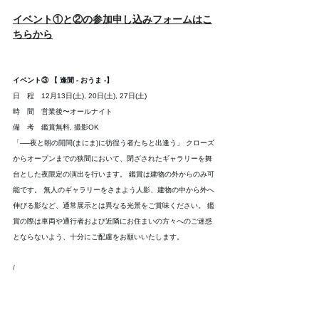
イベント①と②の参加申し込みフォームはこ
ちらから
イベント③ 【 逢閒 - おうま -】
日　程　12月13日(土), 20日(土), 27日(土) 
時　間　営業後〜オールナイト 
備　考　鑑賞無料, 撮影OK 
「──夜と朝の閒間(まにま)に彷徨う者たちと出逢う」 クローズ
からオープンまでの狭間において、閉ざされたギャラリーを舞
台とした夜限定の演出を行います。 鑑賞は建物の外からのみ可
能です。 無人のギャラリーをさまよう人影、建物の中から外へ
伸びる影など、通常展示とは異なる光景をご賞味ください。 鑑
賞の際は車両や通行者および近隣にお住まいの方々へのご迷惑
とならないよう、十分にご配慮をお願いいたします。
/ 