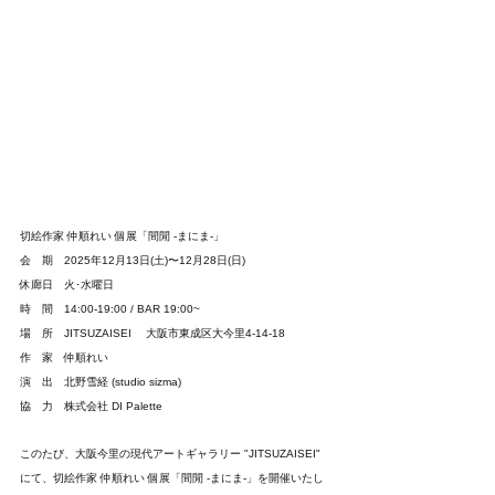
切絵作家 仲順れい 個展「間閒 -まにま-」 
会　期　2025年12月13日(土)〜12月28日(日) 
休廊日　火･水曜日 
時　間　14:00-19:00 / BAR 19:00~ 
場　所　JITSUZAISEI 　大阪市東成区大今里4-14-18 
作　家　仲順れい 
演　出　北野雪経 (studio sizma) 
協　力　株式会社 DI Palette 
このたび、大阪今里の現代アートギャラリー "JITSUZAISEI" 
にて、切絵作家 仲順れい 個展「間閒 -まにま-」を開催いたし