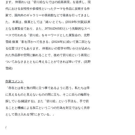
ます。 仲順れいは「切り絵ならではの絵画表現」を追求し、現
代における女性性や多様性といったテーマを作品に反映する作
家で、国内外のギャラリーや美術館などで発表を行ってきまし
た。 本展は、個展としては「緒-いとぐち-」(2019年/大阪)以来
となる展覧会であり、また、JITSUZAISEIという先駆的なスペ
ースで行われる「切り絵」をキーワードとした展覧会の、北野
雪経 個展「影を浮かべて生きる」(2024年)に続いて第二回とな
る位置づけでもあります。 仲順れいの哲学や問いかけが込めら
れた作品群や空間に触れることで、改めて切り絵という表現に
ついてみなさまとともに考えることができれば幸いです。(北野
雪経) 
作家コメント
「存在とは有と無の間に立つ事であるように思う。私たちは常
に見えるものと見えないものの間に立ち、そこに自らの輪郭を
探している(確認する)。また「切り絵」という手法も、手で切
ることと機械による加工という二つの行為を対立ではなく共存
として受け入れる“間”にきている。」 
/