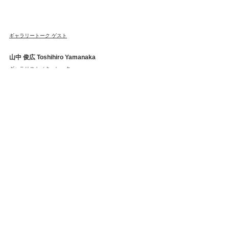
ギャラリートーク ゲスト
山中 俊広 Toshihiro Yamanaka
ギャラリスト／キュレーター
1975年大阪生まれ。2013年から大阪市此花区にてコマーシャ
ルギャラリー「the three konohana」を運営。ギャラリストの
活動と並行して、これまでに大阪や奈良の芸術祭・アートプロ
ジェクトで全体統括を担当するディレクター職、大阪アーツカ
ウンシルの委員などを経て、現在は大阪芸術大学博物館の学芸
員としても活動する。また、大阪芸術大学と近畿大学では非常
勤の教員として、アートマネジメントや現代美術に関する授業
を担当している。
Profile
instagram