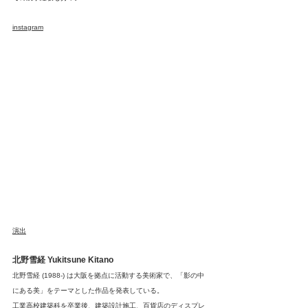
instagram
演出
北野雪経 Yukitsune Kitano
北野雪経 (1988-) は大阪を拠点に活動する美術家で、「影の中
にある美」をテーマとした作品を発表している。
工業高校建築科を卒業後、建築設計施工、百貨店のディスプレ