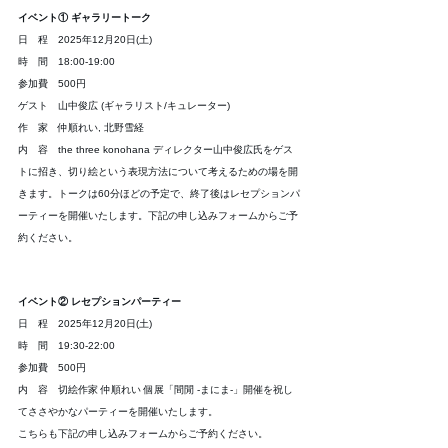
イベント① ギャラリートーク 
日　程　2025年12月20日(土) 
時　間　18:00-19:00
参加費　500円 
ゲスト　山中俊広 (ギャラリスト/キュレーター) 
作　家　仲順れい, 北野雪経 
内　容　the three konohana ディレクター山中俊広氏をゲス
トに招き、切り絵という表現方法について考えるための場を開
きます。トークは60分ほどの予定で、終了後はレセプションパ
ーティーを開催いたします。下記の申し込みフォームからご予
約ください。
イベント② レセプションパーティー
日　程　2025年12月20日(土) 
時　間　19:30-22:00 
参加費　500円 
内　容　切絵作家 仲順れい 個展「間閒 -まにま-」開催を祝し
てささやかなパーティーを開催いたします。
こちらも
下記の申し込みフォームからご予約ください。