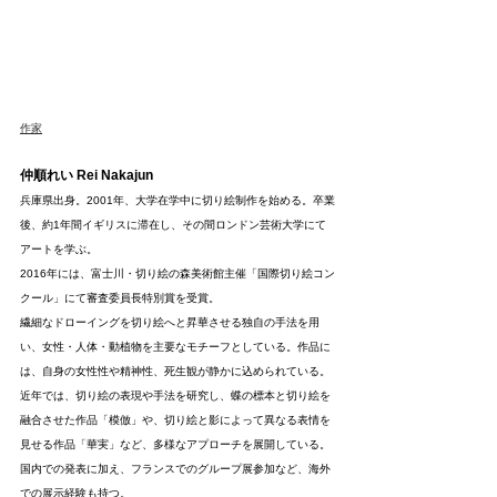
作家
仲順れい Rei Nakajun
兵庫県出身。2001年、大学在学中に切り絵制作を始める。卒業
後、約1年間イギリスに滞在し、その間ロンドン芸術大学にて
アートを学ぶ。
2016年には、富士川・切り絵の森美術館主催「国際切り絵コン
クール」にて審査委員長特別賞を受賞。
繊細なドローイングを切り絵へと昇華させる独自の手法を用
い、女性・人体・動植物を主要なモチーフとしている。作品に
は、自身の女性性や精神性、死生観が静かに込められている。
近年では、切り絵の表現や手法を研究し、蝶の標本と切り絵を
融合させた作品「模倣」や、切り絵と影によって異なる表情を
見せる作品「華実」など、多様なアプローチを展開している。
国内での発表に加え、フランスでのグループ展参加など、海外
での展示経験も持つ。