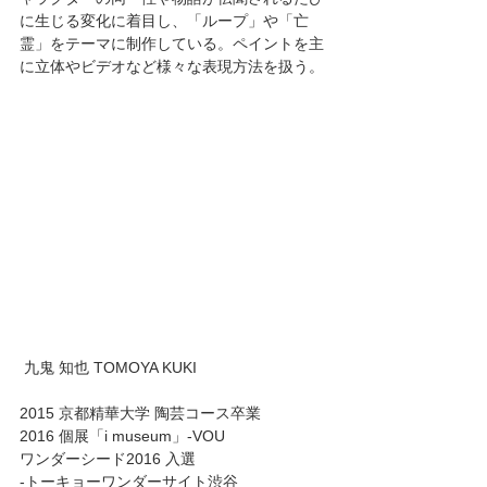
に生じる変化に着目し、「ループ」や「亡
霊」をテーマに制作している。ペイントを主
に立体やビデオなど様々な表現方法を扱う。
 九鬼 知也 TOMOYA KUKI 
2015 京都精華大学 陶芸コース卒業 
2016 個展「i museum」-VOU 
ワンダーシード2016 入選 
-トーキョーワンダーサイト渋谷 