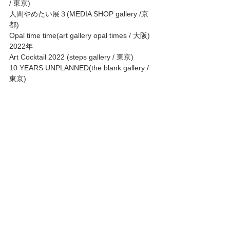
/ 東京) 
人間やめたい展３(MEDIA SHOP gallery /京
都) 
Opal time time(art gallery opal times / 大阪) 
2022年 
Art Cocktail 2022 (steps gallery / 東京) 
10 YEARS UNPLANNED(the blank gallery / 
東京) 