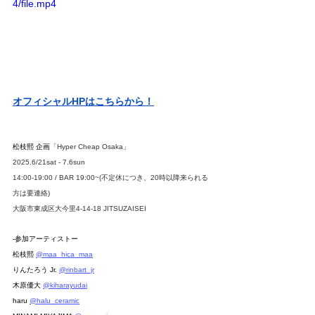
4/file.mp4
オフィシャルHPはこちらから！
松枝熙 企画
「Hyper Cheap Osaka」
2025.6/21sat - 7.6sun
14:00-19:00 / BAR 19:00~(不定休につき、20時以降来られる
方は要連絡)
大阪市東成区大今里4-14-18 JITSUZAISEI
-参加アーティストー
松枝熙 
@maa_hica_maa
りんたろう Jr. 
@rinbart_jr
木原優大 
@kiharayudai
haru 
@halu_ceramic