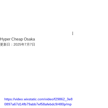
Hyper Cheap Osaka
更新日：
2025年7月7日
https://video.wixstatic.com/video/f29862_3e8
0897a67d14fb79abb7ef58afebdc9/480p/mp