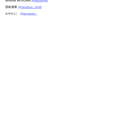
MINAMI MIYAJIMA 
@mnmmyjm
西島勇希 
@moebius_2448
わやたに　
@wayatani_